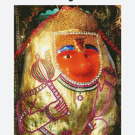
Cosmetic
Dermatologist,
Clinical
Cosmetology,
Gold
Medalist