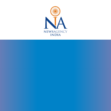
Dr
Arvinder
Singh
Udaipur,
Dr
Arvinder
Singh
Jaipur,
Dr
Arvinder
Singh
Rajasthan,
Governor
Rajasthan,