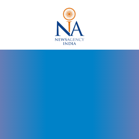
Dr
Arvinder
Singh
Udaipur,
Dr
Arvinder
Singh
Jaipur,
Dr
Arvinder
Singh
Rajasthan,
Governor
Rajasthan,