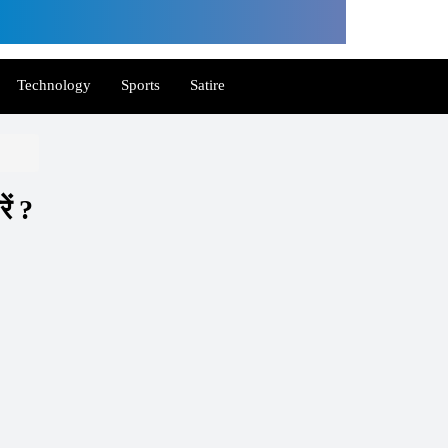
Technology
Sports
Satire
ें ?