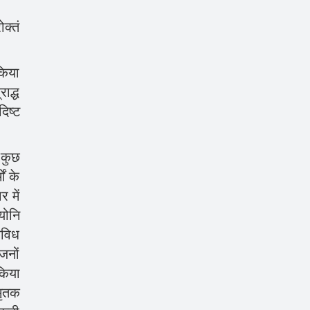
ोक्तं
 किया
ाद्ध
दिष्ट
 कुछ
ं के
 में
योनि
विविध
ृजनों
किया
मृतक