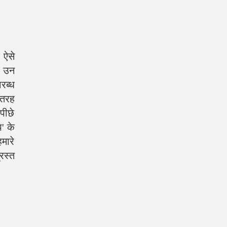
 ऐसे
र उन
ारब्ध
क तरह
पीछे
प' के
मारे
्रस्त