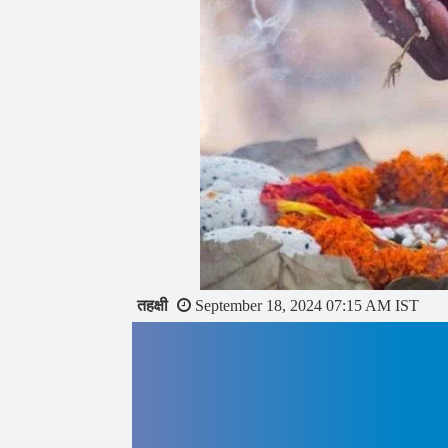
Record,
Cosmetic
Dermatologist,
Clinical
Cosmetology,
Gold
Medalist
तहक्षी
September 18, 2024 07:15 AM IST