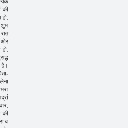
्येक
ों की
 हो,
 शुभ
 रात
ी ओर
 हो,
राद्ध
 है।
िता-
 लेना
 भरा
्द्रा
लवार,
स की
रा व