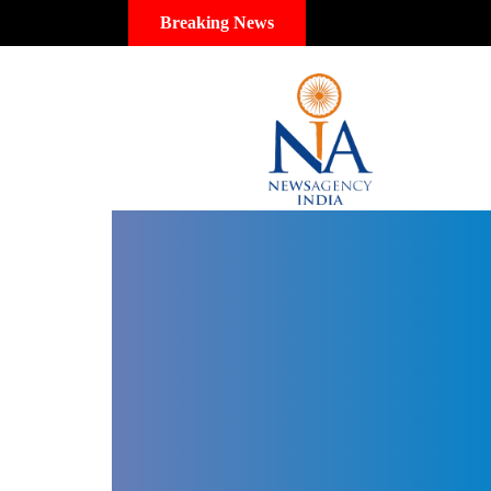
Breaking News
Rajasth
Dr
Arvinder
Singh
Udaipur,
Dr
Arvinder
Singh
Jaipur,
Dr
Arvinder
Singh
Rajasthan,