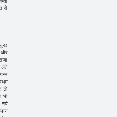
टकती
ित हो
 कुछ
ण और
 राजा
 लेते
्पन्न
्रथम
ाद तो
ा भी
 नये
पन्न