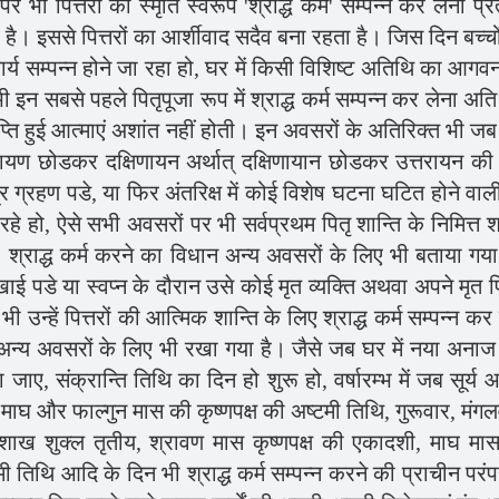
 पित्तरों की स्मृति स्वरूप 'श्राद्ध कर्म' सम्पन्न कर लेना प्रत
गया है। इससे पित्तरों का आर्शीवाद सदैव बना रहता है। जिस दिन बच्च
ार्य सम्पन्न होने जा रहा हो, घर में किसी विशिष्ट अतिथि का आगवन
इन सबसे पहले पितृपूजा रूप में श्राद्ध कर्म सम्पन्न कर लेना अति
ाप्ति हुई आत्माएं अशांत नहीं होती। इन अवसरों के अतिरिक्त भी जब
तरायण छोडकर दक्षिणायन अर्थात् दक्षिणायान छोडकर उत्तरायन क
्र ग्रहण पडे, या फिर अंतरिक्ष में कोई विशेष घटना घटित होने वाली
हे हो, ऐसे सभी अवसरों पर भी सर्वप्रथम पितृ शान्ति के निमित्त श्
। श्राद्ध कर्म करने का विधान अन्य अवसरों के लिए भी बताया गया
खाई पडे या स्वप्न के दौरान उसे कोई मृत व्यक्ति अथवा अपने मृत प
 उन्हें पित्तरों की आत्मिक शान्ति के लिए श्राद्ध कर्म सम्पन्न कर
 अन्य अवसरों के लिए भी रखा गया है। जैसे जब घर में नया अनाज
ाए, संक्रान्ति तिथि का दिन हो शुरू हो, वर्षारम्भ में जब सूर्य आर
 पौष, माघ और फाल्गुन मास की कृष्णपक्ष की अष्टमी तिथि, गुरूवार, मंग
वैशाख शुक्ल तृतीय, श्रावण मास कृष्णपक्ष की एकादशी, माघ मा
ी तिथि आदि के दिन भी श्राद्ध कर्म सम्पन्न करने की प्राचीन परंप