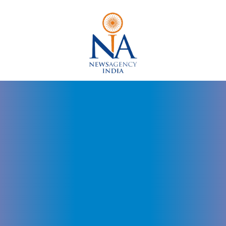
Dr
Arvinder
Singh
Udaipur,
Dr
Arvinder
Singh
Jaipur,
Dr
Arvinder
Singh
Rajasthan,
Governor
Rajasthan,