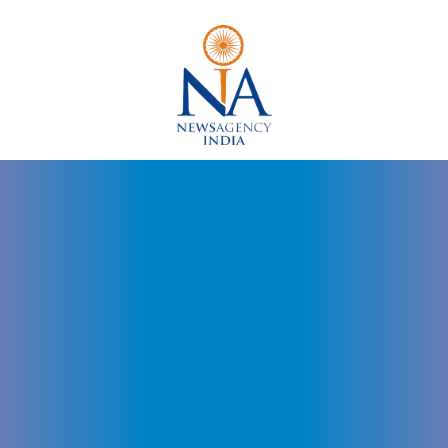
Dr
Arvinder
Singh
Udaipur,
Dr
Arvinder
Singh
Jaipur,
Dr
Arvinder
Singh
Rajasthan,
Governor
Rajasthan,