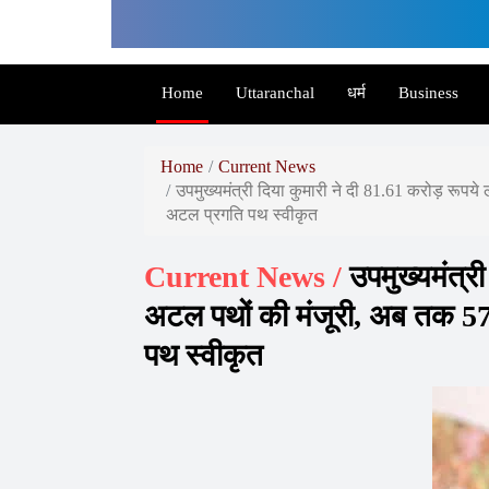
Governor
Rajasthan,
Arth
Home
Uttaranchal
धर्म
Business
Diagnostics,
Arth
Home
Current News
Skin
उपमुख्यमंत्री दिया कुमारी ने दी 81.61 करोड़ रूप
and
अटल प्रगति पथ स्वीकृत
Fitness,
Current News /
उपमुख्यमंत्री
Arth
अटल पथों की मंजूरी, अब तक 5
Group,
पथ स्वीकृत
World
Record
Holder,
World