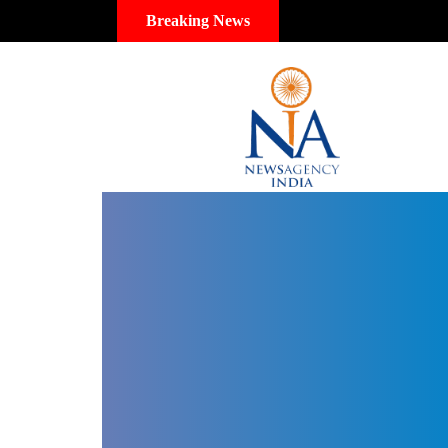
Breaking News
Dr
Arvinder
Singh
Udaipur,
Dr
Arvinder
Singh
Jaipur,
Dr
Arvinder
Singh
Rajasthan,