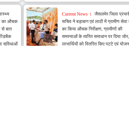
ास्थ्य
Current News
जैसलमेर जिला प्रभार
ानों का औचक
सचिव ने बड़ाबाग एवं लाठी में ग्रामीण सेवा 
ं से बात
का किया औचक निरीक्षण, ग्रामीणों की
 फीडबैक
समस्याओं के त्वरित समाधान पर दिया जोर
सा सुविधाओं
लाभार्थियों को वितरित किए पट्टे एवं योज
का लाभ
Jun 22, 2026
े रूप में
Current News
शिक्षक की भूमिका सब
न
महत्वपूर्ण, समाज निर्माण के लिए आवश्यक -
विधानसभा अध्यक्ष, अजमेर जिले की राजक
उच्च प्राथमिक विद्यालय घी मंडी नागफणी म
लाख रुपये की लागत से नए कक्षा-कक्षों का
शिलान्यास
Jun 16, 2026