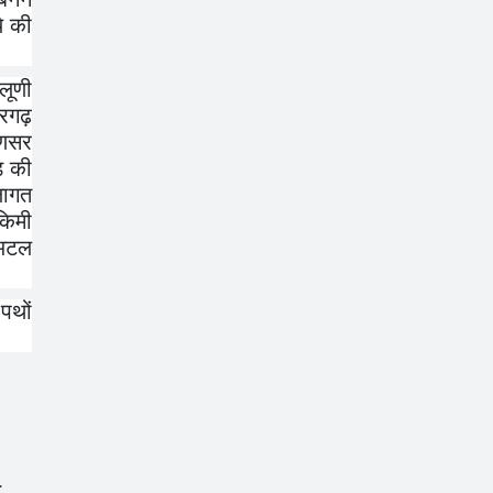
े की
लूणी
गरगढ़
णसर
 की
ागत
िमी
टल
पथों
.