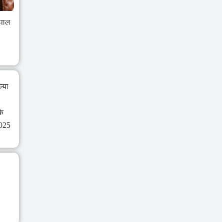
यपाल
िया
े
2025