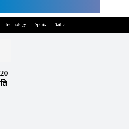
Technology
Sports
Satire
 20
गति