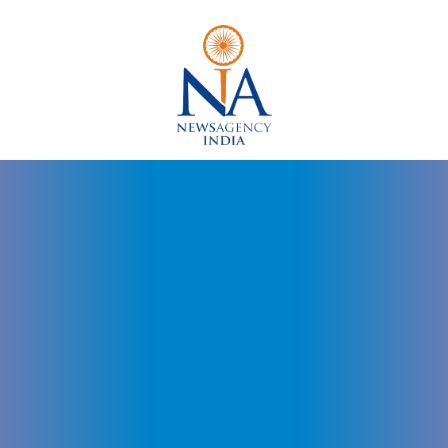
Dr
Arvinder
Singh
Udaipur,
Dr
Arvinder
Singh
Jaipur,
Dr
Arvinder
Singh
Rajasthan,
Governor
Rajasthan,