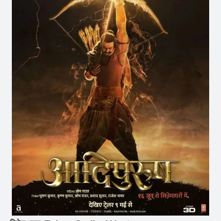
Cosmetic
Dermatologist,
Clinical
Cosmetology,
Gold
Medalist